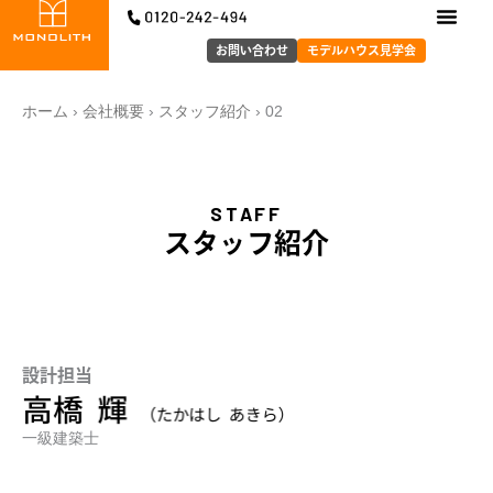
内
容
お問い合わせ
モデルハウス見学会
を
ス
ホーム
›
会社概要
›
スタッフ紹介
›
02
キ
ッ
プ
STAFF
スタッフ紹介
設計担当
一級建築士