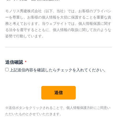
モノリス秀建株式会社（以下、当社）では、お客様のプライバシ
ーを尊重し、お客様の個人情報を大切に保護することを重要な責
務と考えております。当ウェブサイトでは、個人情報保護に関す
る法令を遵守するとともに、個人情報の取扱に関して次のような
姿勢で行動しています。
［個人情報の定義］​
個人情報とは、以下のような特定の個人を識別できるものをいい
ます。
送信確認
a.当該情報に含まれる氏名、住所、生年月日、性別、職業、電話
上記送信内容を確認したらチェックを入れてください。
番号、電子メールアドレス等により特定の個人を識別することが
できるもの。
b.その情報のみでは特定の個人を識別できないが、他の情報と容
送信
易に照合することができ、この照合により特定の個人を識別でき
ることとなる情報。
c.個人識別符号（個人情報の保護に関する法律（以下、「個人情
※送信ボタンをクリックされることで、個人情報保護方針にご同意い
報保護法」といいます。）第2条第2項）が含まれるもの。
ただいたものとさせていただきます。