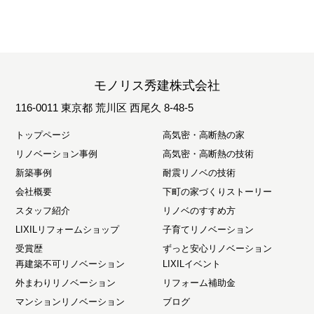
［個人情報の利用目的］​
当社では、ユーザーのみなさまから受け取った個人情報は、次の
目的で利用します。
a.お客様に対してダイレクトメール、電子メール、定期訪問等に
モノリス秀建株式会社
より情報（商品案内など）をご提供するため。
b.各種キャンペーン等のお知らせをお客様にお届けするため。
116-0011 東京都 荒川区 西尾久 8-48-5
c.お客様から寄せられたご意見、ご要望にお応えするため。
トップページ
高気密・高断熱の家
d.お客様に当社からご購入いただいた商品、及び施工させていた
だいた工事のアフターサービス、メンテナンス、定期点検を行う
リノベーション事例
高気密・高断熱の技術
ため。
新築事例
耐震リノベの技術
e.お客様の個人情報の集計、分析を行い、個人が識別、特定でき
会社概要
下町の家づくりストーリー
ないように加工した統計資料を作成し、新規サービスの開発等を
スタッフ紹介
リノベのすすめ方
行うため。
LIXILリフォームショップ
子育てリノベーション
受賞歴
ずっと安心リノベーション
［個人情報の第三者への開示・提供の禁止］​
再建築不可リノベーション
LIXILイベント
お客様からのご提供頂いた個人情報は、お客様のご了承がない限
外まわりリノベーション
リフォーム補助金
り収集した個人情報を第三者に提供いたしません。当社以外の企
マンションリノベーション
ブログ
業／団体から皆様に有益と思われる情報のお届けを代行する場合