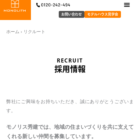
内
容
お問い合わせ
モデルハウス見学会
を
ス
ホーム
›
リクルート
キ
ッ
プ
RECRUIT
採用情報
弊社にご興味をお持ちいただき、誠にありがとうございま
す。
モノリス秀建では、地域の住まいづくりを共に⽀えて
くれる新しい仲間を募集しています。