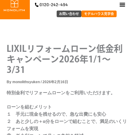
内
容
お問い合わせ
モデルハウス見学会
を
ス
キ
ッ
LIXILリフォームローン低金利
プ
キャンペーン2026年1/1～
3/31
By
monolithsyuken
/
2026年2月16日
特別金利でリフォームローンをご利用いただけます。
ローンを組むメリット
１ 手元に現金を残せるので、急な出費にも安心
２ あと少しの＋α分をローンで組むことで、満足のいくリ
フォームを実現