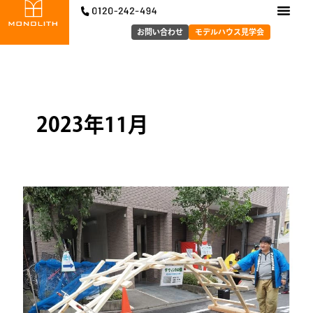
内
容
お問い合わせ
モデルハウス見学会
を
ス
キ
ッ
プ
2023年11月