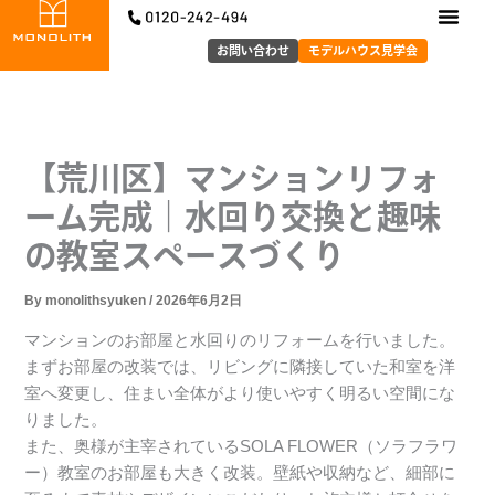
内
容
お問い合わせ
モデルハウス見学会
を
ス
キ
ッ
【荒川区】マンションリフォ
プ
ーム完成｜水回り交換と趣味
の教室スペースづくり
By
monolithsyuken
/
2026年6月2日
マンションのお部屋と水回りのリフォームを行いました。
まずお部屋の改装では、リビングに隣接していた和室を洋
室へ変更し、住まい全体がより使いやすく明るい空間にな
りました。
また、奥様が主宰されているSOLA FLOWER（ソラフラワ
ー）教室のお部屋も大きく改装。壁紙や収納など、細部に