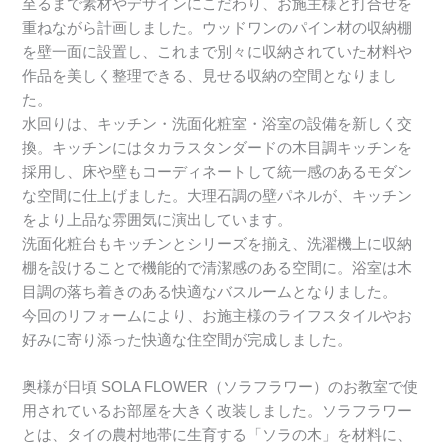
至るまで素材やデザインにこだわり、お施主様と打合せを
重ねながら計画しました。ウッドワンのパイン材の収納棚
を壁一面に設置し、これまで別々に収納されていた材料や
作品を美しく整理できる、見せる収納の空間となりまし
た。
水回りは、キッチン・洗面化粧室・浴室の設備を新しく交
換。キッチンにはタカラスタンダードの木目調キッチンを
採用し、床や壁もコーディネートして統一感のあるモダン
な空間に仕上げました。大理石調の壁パネルが、キッチン
をより上品な雰囲気に演出しています。
洗面化粧台もキッチンとシリーズを揃え、洗濯機上に収納
棚を設けることで機能的で清潔感のある空間に。浴室は木
目調の落ち着きのある快適なバスルームとなりました。
今回のリフォームにより、お施主様のライフスタイルやお
好みに寄り添った快適な住空間が完成しました。
奥様が日頃 SOLA FLOWER（ソラフラワー）のお教室で使
用されているお部屋を大きく改装しました。ソラフラワー
とは、タイの農村地帯に生育する「ソラの木」を材料に、