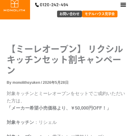
内
容
お問い合わせ
モデルハウス見学会
を
ス
キ
ッ
【ミーレオーブン】 リクシル
プ
キッチンセット割キャンペー
ン
By
monolithsyuken
/
2026年5月28日
対象キッチンとミーレオーブンをセットでご成約いただい
た方は、
「メーカー希望小売価格より、￥50,000円OFF！」
対象キッチン
：リシェル