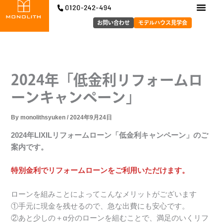
内
容
お問い合わせ
モデルハウス見学会
を
ス
キ
ッ
2024年「低金利リフォームロ
プ
ーンキャンペーン」
By
monolithsyuken
/
2024年9月24日
2024年LIXILリフォームローン「低金利キャンペーン」のご
案内です。
特別金利でリフォームローンをご利用いただけます。
ローンを組みことによってこんなメリットがございます
①手元に現金を残せるので、急な出費にも安心です。
②あと少しの＋α分のローンを組むことで、満足のいくリフ