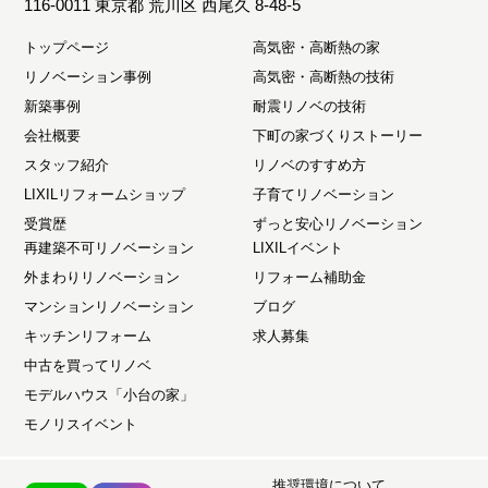
116-0011 東京都 荒川区 西尾久 8-48-5
トップページ
高気密・高断熱の家
リノベーション事例
高気密・高断熱の技術
新築事例
耐震リノベの技術
会社概要
下町の家づくりストーリー
スタッフ紹介
リノベのすすめ方
LIXILリフォームショップ
子育てリノベーション
受賞歴
ずっと安心リノベーション
再建築不可リノベーション
LIXILイベント
外まわりリノベーション
リフォーム補助金
マンションリノベーション
ブログ
キッチンリフォーム
求人募集
中古を買ってリノベ
モデルハウス「小台の家」
モノリスイベント
推奨環境について