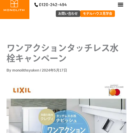
内
容
お問い合わせ
モデルハウス見学会
を
ス
キ
ッ
ワンアクションタッチレス水
プ
栓キャンペーン
By
monolithsyuken
/
2024年5月17日