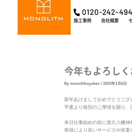
内
容
を
施工事例
会社概要
ス
キ
ッ
プ
今年もよろしく
By
monolithsyuken
/
2025年1月6日
新年あけましておめでとうござ
平素より格別のご厚情を賜り、
本日仕事始めの前に尾久八幡神
客様により良いサービスや提案