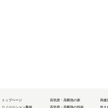
トップページ
高気密・高断熱の家
再建
リノベーション事例
高気密・高断熱の技術
外ま