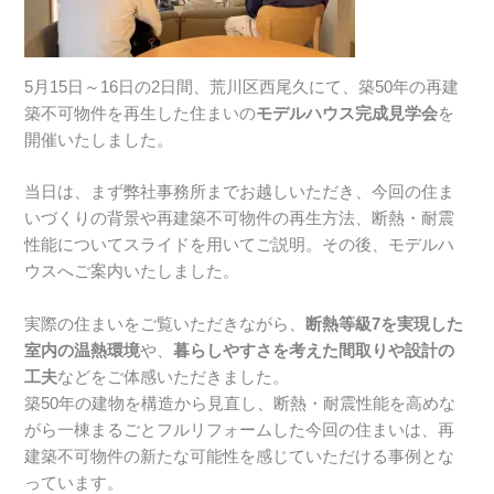
5月15日～16日の2日間、荒川区西尾久にて、築50年の再建
築不可物件を再生した住まいの
モデルハウス完成見学会
を
開催いたしました。
当日は、まず弊社事務所までお越しいただき、今回の住ま
いづくりの背景や再建築不可物件の再生方法、断熱・耐震
性能についてスライドを用いてご説明。その後、モデルハ
ウスへご案内いたしました。
実際の住まいをご覧いただきながら、
断熱等級7を実現した
室内の温熱環境
や、
暮らしやすさを考えた間取りや設計の
工夫
などをご体感いただきました。
築50年の建物を構造から見直し、断熱・耐震性能を高めな
がら一棟まるごとフルリフォームした今回の住まいは、再
建築不可物件の新たな可能性を感じていただける事例とな
っています。