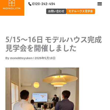
内
容
お問い合わせ
モデルハウス見学会
を
ス
キ
ッ
5/15～16日 モデルハウス完成
プ
見学会を開催しました
By
monolithsyuken
/
2026年5月18日