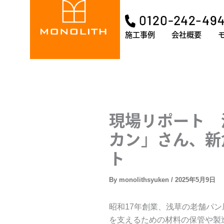
内
容
を
施工事例
会社概要
ス
キ
ッ
プ
現場リポート 
カン」さん、新
ト
By
monolithsyuken
/
2025年5月9日
昭和17年創業、浅草の老舗パ
を支えるための材料の保管や製