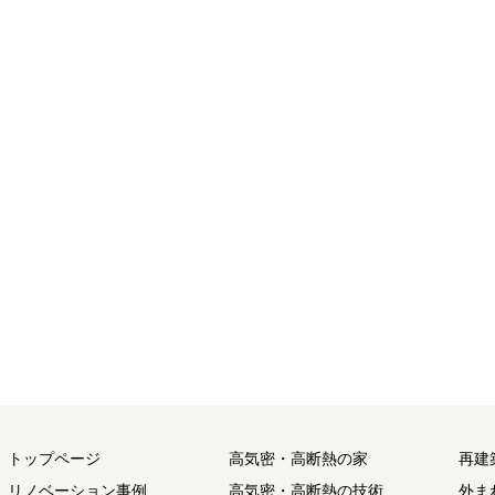
トップページ
高気密・高断熱の家
再建
リノベーション事例
高気密・高断熱の技術
外ま